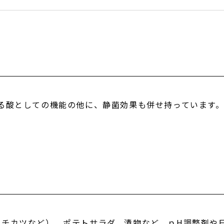
する酸としての機能の他に、静菌効果も併せ持っています
。
ンチカツなど）、ポテトサラダ、漬物など、ｐH調整剤や