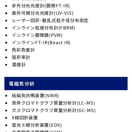
赤外分光光度計(顕微FT-IR)
紫外可視分光光度計(UV-VIS)
レーザー回折･散乱式粒子径分布測定
インライン粒度分布計(FBRM)
インライン顕微鏡(PVM)
インラインFT-IR(React IR)
色彩色差計
屈折率計
濁度計
電磁気分析
核磁気共鳴装置(NMR)
液体クロマトグラフ質量分析計(LC-MS)
ガスクロマトグラフ質量分析計(GC-MS)
X線回折装置
蛍光Ｘ線分析装置(EDX)