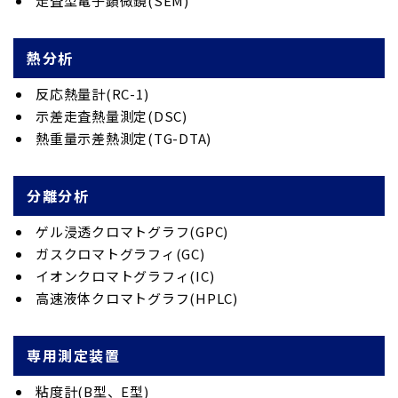
走査型電子顕微鏡(SEM)
熱分析
反応熱量計(RC-1)
示差走査熱量測定(DSC)
熱重量示差熱測定(TG-DTA)
分離分析
ゲル浸透クロマトグラフ(GPC)
ガスクロマトグラフィ(GC)
イオンクロマトグラフィ(IC)
高速液体クロマトグラフ(HPLC)
専用測定装置
粘度計(B型、E型)