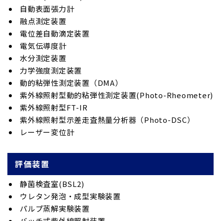
自動表面張力計
融点測定装置
電位差自動滴定装置
電気伝導度計
水分測定装置
力学強度測定装置
動的粘弾性測定装置（DMA）
紫外線照射型動的粘弾性測定装置(Photo-Rheometer)
紫外線照射型FT-IR
紫外線照射型示差走査熱量分析器（Photo-DSC）
レーザー変位計
評価装置
静菌検査室(BSL2)
ウレタン発泡・成型実験装置
パルプ蒸解実験装置
バッチ式紫外線照射装置