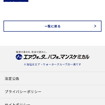
: Undefined
variable
$cat_name in
blic_html/awpc.co.jp/news/detail.php
on line
78
一覧に戻る
※当社は
エア・ウォーターグループ
の一員です
法定公告
プライバシーポリシー
サイトポリシー