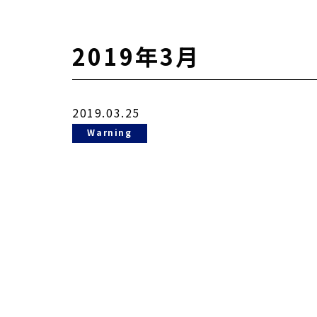
2019年3月
2019.03.25
Warning
: Undefined
variable
$cat_name in
935431/public_html/awpc.co.jp/news/detail.php
on line
78