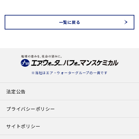
$cat_name in
blic_html/awpc.co.jp/news/detail.php
on line
78
一覧に戻る
※当社は
エア・ウォーターグループ
の一員です
法定公告
プライバシーポリシー
サイトポリシー