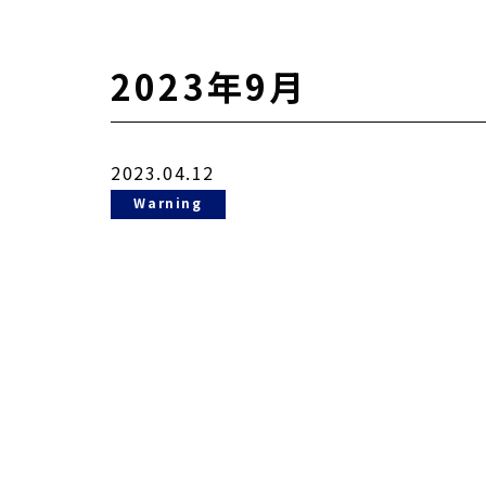
2023年9月
2023.04.12
Warning
: Undefined
variable
$cat_name in
935431/public_html/awpc.co.jp/news/detail.php
on line
78