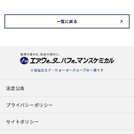
$cat_name in
blic_html/awpc.co.jp/news/detail.php
on line
78
一覧に戻る
※当社は
エア・ウォーターグループ
の一員です
法定公告
プライバシーポリシー
サイトポリシー