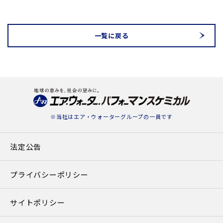
$cat_name in
blic_html/awpc.co.jp/news/detail.php
on line
78
一覧に戻る
※当社は
エア・ウォーターグループ
の一員です
法定公告
プライバシーポリシー
サイトポリシー