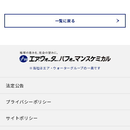
$cat_name in
blic_html/awpc.co.jp/news/detail.php
on line
78
一覧に戻る
※当社は
エア・ウォーターグループ
の一員です
法定公告
プライバシーポリシー
サイトポリシー