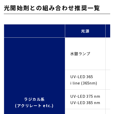
光開始剤との組み合わせ推奨一覧
光源
U
U
水銀ランプ
U
U
UV-LED 365
U
i line (365nm)
U
UV-LED 375 nm
U
ラジカル系
UV-LED 385 nm
U
(アクリレート etc.)