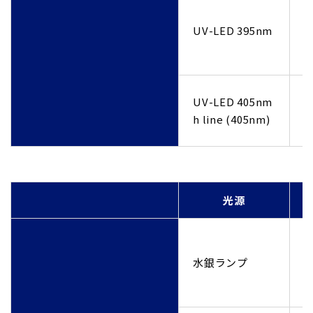
U
U
UV-LED 395nm
U
U
U
UV-LED 405nm
U
h line (405nm)
U
光源
U
U
水銀ランプ
U
U