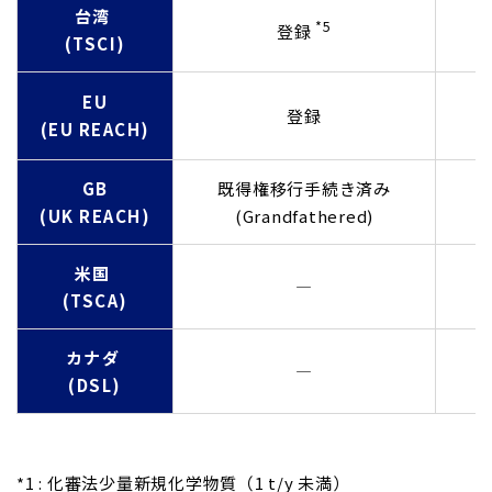
台湾 ​
*5
登録
(TSCI)​
EU​
登録
(EU REACH)​
GB​
既得権移行手続き済み
(UK REACH)​
(Grandfathered)
米国 ​
―​
(TSCA)​
カナダ ​
―​
(DSL)​
*1 : 化審法少量新規化学物質（1 t/y 未満）