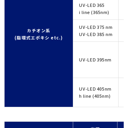
UV-LED 365
U
i line (365nm)
U
UV-LED 375 nm
U
カチオン系
UV-LED 385 nm
U
(脂環式エポキシ etc.)
U
U
UV-LED 395nm
U
U
U
UV-LED 405nm
U
h line (405nm)
U