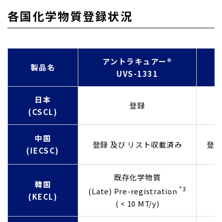
各国化学物質登録状況
アントラキュアー®​
製品名
UVS-1331​
日本
登録
(CSCL)​
中国
登録 及び リスト収載済み
登録
(IECSC)​
既存化学物質
韓国
*3​
(Late) Pre-registration
(KECL)​
( < 10 MT/y)​